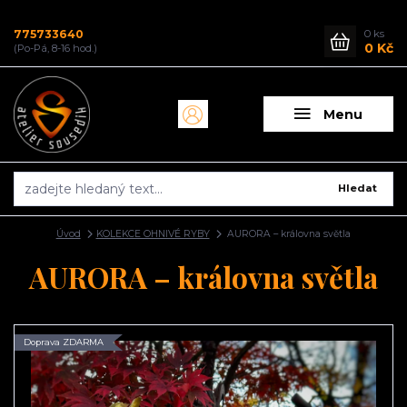
775733640
0
ks
0 Kč
(Po-Pá, 8-16 hod.)
Menu
Hledat
Úvod
KOLEKCE OHNIVÉ RYBY
AURORA – královna světla
AURORA – královna světla
Doprava ZDARMA