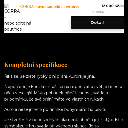
CORRA – nepolapitelná poutnice
12 000 Kč
/
ks
na dotaz
Detail
Kompletní specifikace
Říká se, že zlaté rybky plní přání. Aurora je jiná.
Nepotřebuje kouzla – stačí se na ni podívat a svět je hned o
něco veselejší. Místo pohádek přináší radost, světlo a
připomínku, že svá přání máte ve vlastních rukách.
Aurora nese jméno po římské bohyni ranního úsvitu.
Je stvořená z neposedných plamenů ohně a její zlatý odstín
symbolizuje hru světla při východu slunce. Je to