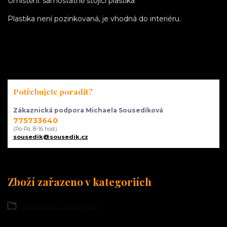
Umístění: samostatně stojící plastika
Plastika není pozinkovaná, je vhodná do interiéru.
Potřebujete poradit?
Zákaznická podpora Michaela Sousedíková
775733640
(Po-Pá, 8-16 hod.)
sousedik@sousedik.cz
Zboží zařazeno v kategoriích
KOLEKCE OHNIVÉ RYBY