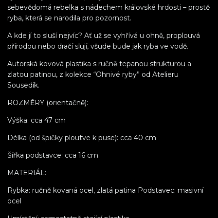
sebevědomá rebelka s nádechem královské hrdosti – prostě
ryba, která se narodila pro pozornost.
A kde jí to sluší nejvíc? Ať už se vyhřívá u ohně, proplouvá
přírodou nebo dračí slují, všude bude jak ryba ve vodě.
Autorská kovová plastika s ručně tepanou strukturou a
zlatou patinou, z kolekce “Ohnivé ryby” od Atelieru
Sousedík.
ROZMĚRY (orientačně):
Výška: cca 47 cm
Délka (od špičky ploutve k puse): cca 40 cm
Šířka podstavce: cca 16 cm
MATERIÁL:
Rybka: ručně kovaná ocel, zlatá patina Podstavec: masivní
ocel