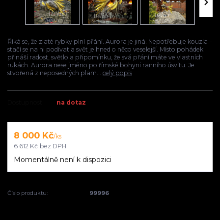
Říká se, že zlaté rybky plní přání. Aurora je jiná. Nepotřebuje kouzla –
stačí se na ni podívat a svět je hned o něco veselejší. Místo pohádek
přináší radost, světlo a připomínku, že svá přání máte ve vlastních
rukách. Aurora nese jméno po římské bohyni ranního úsvitu. Je
stvořená z neposedných plam...
celý popis
Dostupnost
na dotaz
8 000 Kč
/
ks
6 612 Kč
bez DPH
Momentálně není k dispozici
Číslo produktu:
99996