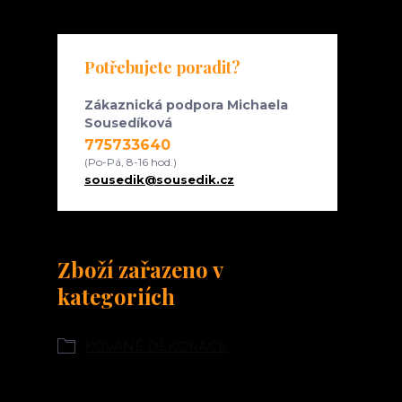
Potřebujete poradit?
Zákaznická podpora Michaela
Sousedíková
775733640
(Po-Pá, 8-16 hod.)
sousedik@sousedik.cz
Zboží zařazeno v
kategoriích
KOVANÉ DEKORACE