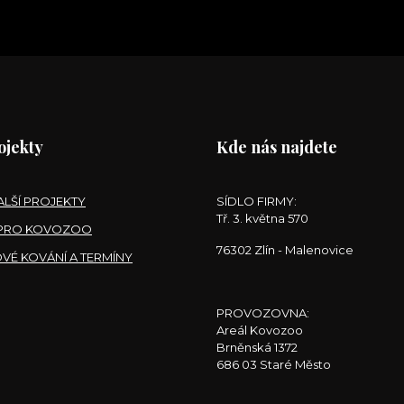
ojekty
Kde nás najdete
ALŠÍ PROJEKTY
SÍDLO FIRMY:
Tř. 3. května 570
 PRO KOVOZOO
76302 Zlín - Malenovice
OVÉ KOVÁNÍ A TERMÍNY
PROVOZOVNA:
Areál Kovozoo
Brněnská 1372
686 03 Staré Město