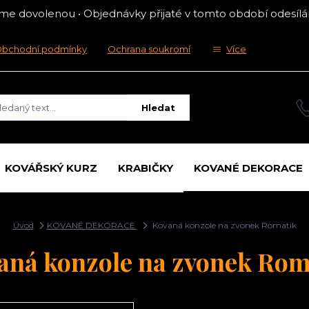
máme dovolenou • Objednávky přijaté v tomto období odesílám
bchodní podmínky
Ochrana soukromí
Více
Hledat
KOVÁŘSKÝ KURZ
KRABIČKY
KOVANÉ DEKORACE
Úvod
KOVANÉ DEKORACE
Kovaná konzole na zvonek Romatik
aná konzole na zvonek Rom