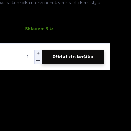
ovaná konzolka na zvoneček v romantickém stylu.
Skladem 3 ks
Přidat do košíku