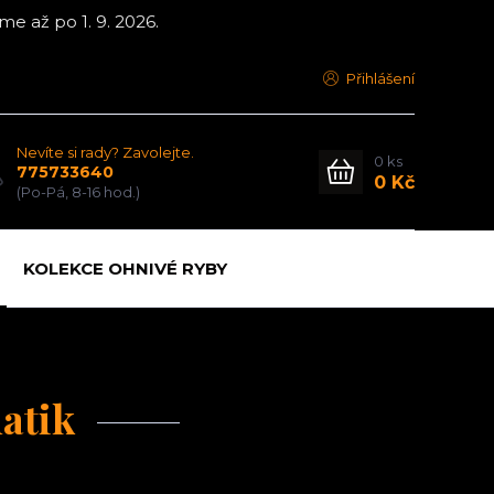
e až po 1. 9. 2026.
Přihlášení
Nevíte si rady? Zavolejte.
0
ks
775733640
0 Kč
(Po-Pá, 8-16 hod.)
KOLEKCE OHNIVÉ RYBY
atik