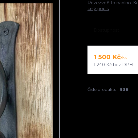
Rozezvoň to naplno. K
celý popis
Dostupnost
1 500 Kč
/
ks
1 240 Kč
bez DPH
Číslo produktu:
936