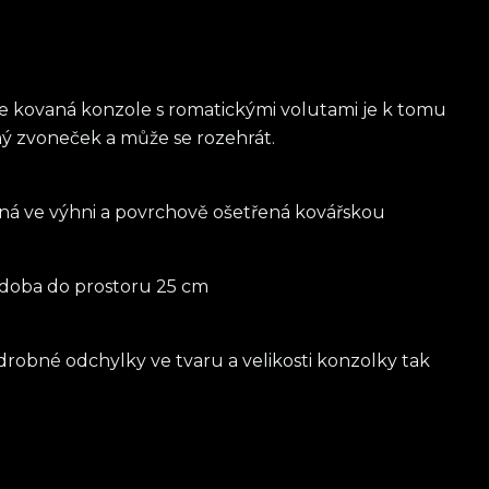
e kovaná konzole s romatickými volutami je k tomu
vný zvoneček a může se rozehrát.
ná ve výhni a povrchově ošetřená kovářskou
zdoba do prostoru 25 cm
 drobné odchylky ve tvaru a velikosti konzolky tak